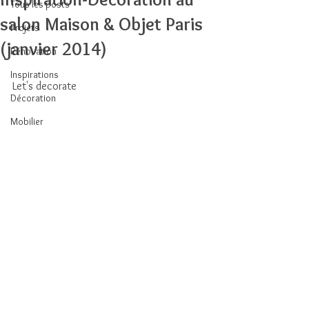
Tous les posts
salon Maison & Objet Paris
Projets
(janvier 2014)
Rénovation
Inspirations
Let's decorate 
Décoration
Mobilier