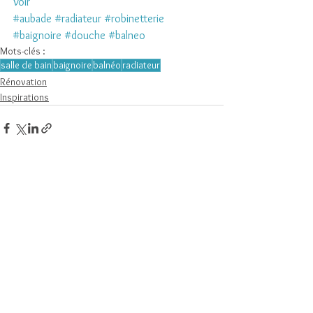
Voir
#aubade
#radiateur
#robinetterie
#baignoire
#douche
#balneo
Mots-clés :
salle de bain
baignoire
balnéo
radiateur
Rénovation
Inspirations