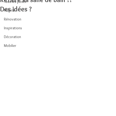
Tous les posts
Des idées ?
Projets
Rénovation
Inspirations
Décoration
Mobilier