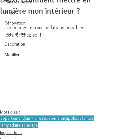
Tous les posts
lumière mon intérieur ?
Projets
Rénovation
De bonnes recommandations pour bien 
Inspirations
éclairer chez soi ! 
Décoration
Mobilier
Mots-clés :
appartement
luminaires
suspension
applique
lampe
lampadaire
éclairage
Inspirations