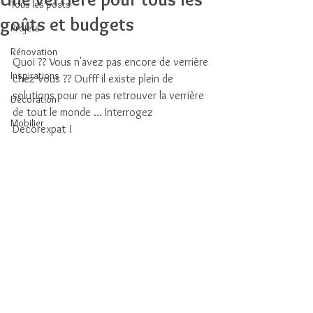
Tous les posts
goûts et budgets
Projets
Rénovation
Quoi ?? Vous n'avez pas encore de verrière 
Inspirations
chez vous ?? Oufff il existe plein de 
solutions pour ne pas retrouver la verrière 
Décoration
de tout le monde ... Interrogez 
Mobilier
Decorexpat ! 