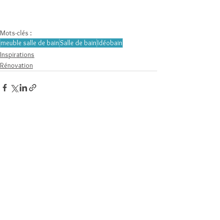
Mots-clés :
meuble salle de bain
Salle de bain
Idéobain
Inspirations
Rénovation