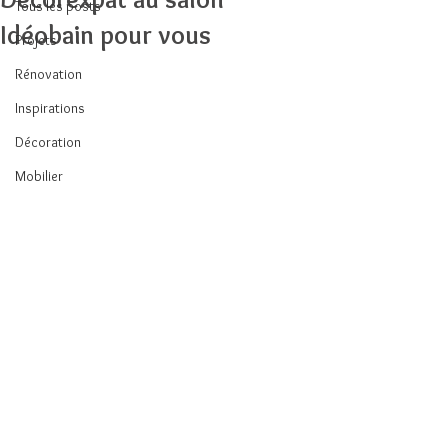
Tous les posts
Idéobain pour vous
Projets
Rénovation
Inspirations
Décoration
Mobilier