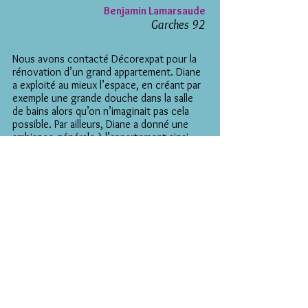
Benjamin Lamarsaude
Garches 92
Nous avons contacté Décorexpat pour la
rénovation d’un grand appartement. Diane
a exploité au mieux l’espace, en créant par
exemple une grande douche dans la salle
de bains alors qu’on n’imaginait pas cela
possible. Par ailleurs, Diane a donné une
ambiance générale à l’appartement ainsi
qu’à chacune des pièces, et nous a
accompagnés dans le choix des peintures,
papiers, carrelages, meubles, luminaires,
rideaux, etc..
Diane a également été très présente sur le
chantier, très disponible jusqu’aux
dernières finitions, et à notre écoute.
Nous sommes ravis du résultat, qui est au-
delà de nos attentes, et nous
recommandons vivement Diane.
JP S
Saint Cloud 92