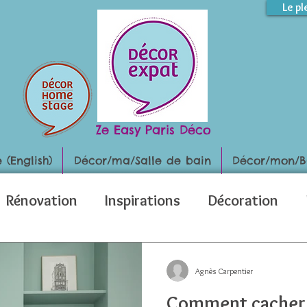
Le pl
Ze Easy Paris Déco
(English)
Décor/ma/Salle de bain
Décor/mon/B
Rénovation
Inspirations
Décoration
Agnès Carpentier
Comment cacher 