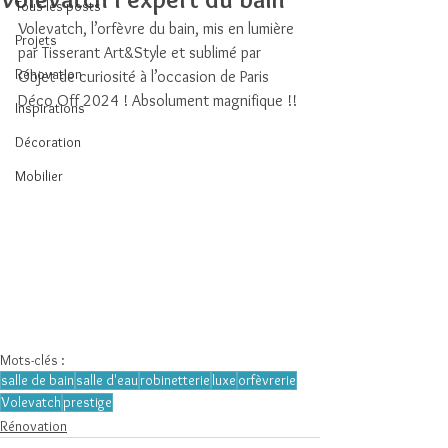
Tous les posts
Volevatch, l’orfèvre du bain, mis en lumière 
Projets
par Tisserant Art&Style et sublimé par 
Rénovation
Objet de curiosité à l’occasion de Paris 
Déco Off 2024 ! Absolument magnifique !!
Inspirations
Décoration
Mobilier
Mots-clés :
salle de bain
salle d'eau
robinetterie
luxe
orfèvrerie
Volevatch
prestige
Rénovation