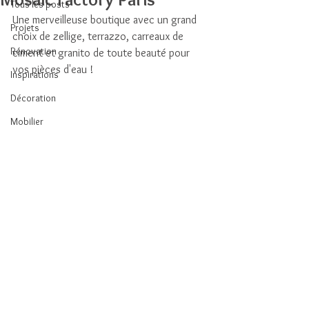
Tous les posts
Une merveilleuse boutique avec un grand 
Projets
choix de zellige, terrazzo, carreaux de 
Rénovation
ciment et granito de toute beauté pour 
vos pièces d'eau !
Inspirations
Décoration
Mobilier