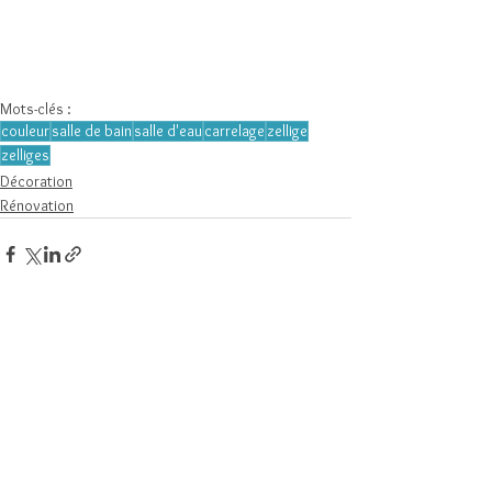
Mots-clés :
couleur
salle de bain
salle d'eau
carrelage
zellige
zelliges
Décoration
Rénovation