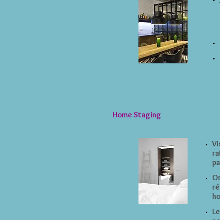
Home
Staging
Vi
ra
pa
Or
ré
ho
Le