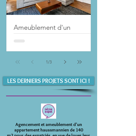
Ameublement d'un
appartement haussmannien
de 140 m2
1
/
3
LES DERNIERS PROJETS SONT ICI !
Agencement et ameublement d'un
appartement haussmannien de 140
m2 pour des expatriés, en vue de louer leur