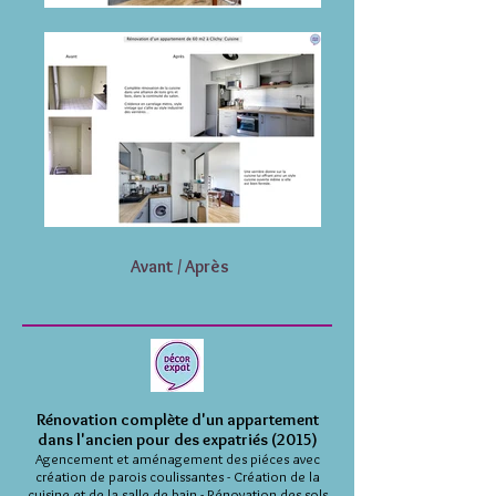
Avant / Après
Rénovation complète d'un appartement
dans l'ancien pour des expatriés (2015)
Agencement et aménagement des piéces avec
création de parois coulissantes - Création de la
cuisine et de la salle de bain - Rénovation des sols