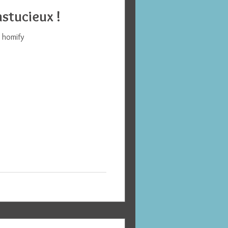
stucieux !
r homify