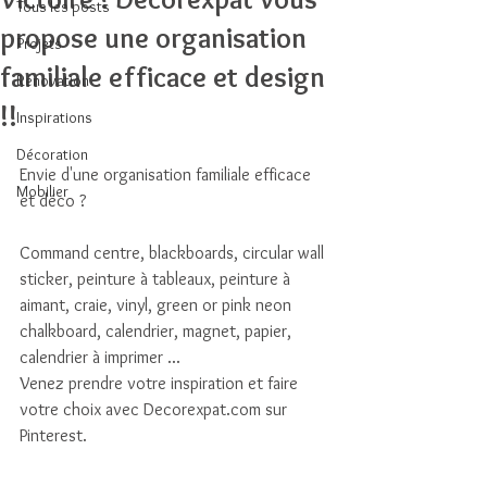
Tous les posts
propose une organisation
Projets
familiale efficace et design
Rénovation
!!
Inspirations
Décoration
Envie d'une organisation familiale efficace 
Mobilier
et déco ? 
Command centre, blackboards, circular wall 
sticker, peinture à tableaux, peinture à 
aimant, craie, vinyl, green or pink neon 
chalkboard, calendrier, magnet, papier, 
calendrier à imprimer ... 
Venez prendre votre inspiration et faire 
votre choix avec Decorexpat.com sur 
Pinterest. 