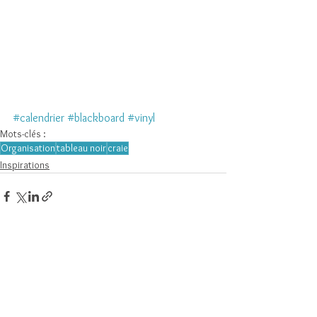
#calendrier
#blackboard
#vinyl
Mots-clés :
Organisation
tableau noir
craie
Inspirations