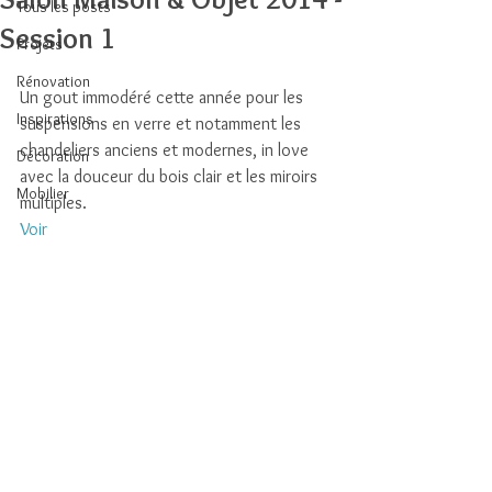
Tous les posts
Session 1
Projets
Rénovation
Un gout immodéré cette année pour les 
Inspirations
suspensions en verre et notamment les 
chandeliers anciens et modernes, in love 
Décoration
avec la douceur du bois clair et les miroirs 
Mobilier
multiples. 
Voir