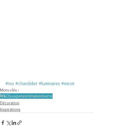
#mo
#chandelier
#luminaires
#miroir
Mots-clés :
M&O
suspension
maison
verre
Décoration
Inspirations