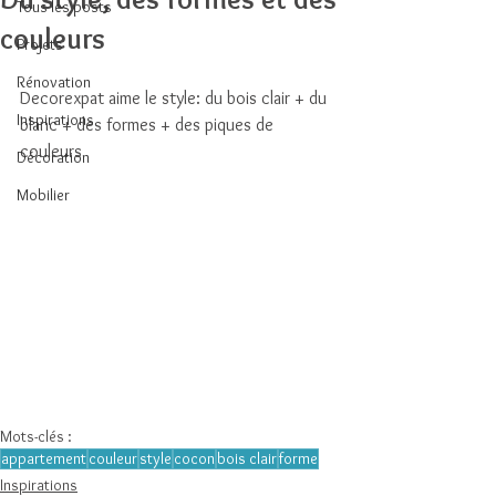
Tous les posts
couleurs
Projets
Rénovation
Decorexpat aime le style: du bois clair + du 
Inspirations
blanc + des formes + des piques de 
couleurs
Décoration
Mobilier
Mots-clés :
appartement
couleur
style
cocon
bois clair
forme
Inspirations