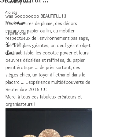
Tous les posts
Projets
was Soooooooo BEAUTIFUL !!!
Rénovation
Des luminaires de plume, des décors 
muraux en papier ou lin, du mobilier 
Inspirations
respectueux de l'environnement pas sage, 
Décoration
des fresques géantes, un oeuf géant objet 
d'art habitable, les cocotte power et leurs 
Mobilier
oeuvres décalées et raffinées, du papier 
peint érotique ... de près surtout, des 
sièges chics, un foyer à l'ethanol dans le 
placard ... L'expérience multidécouverte de 
Septembre 2016 !!!! 
Merci à tous ces fabuleux créateurs et 
organisateurs !