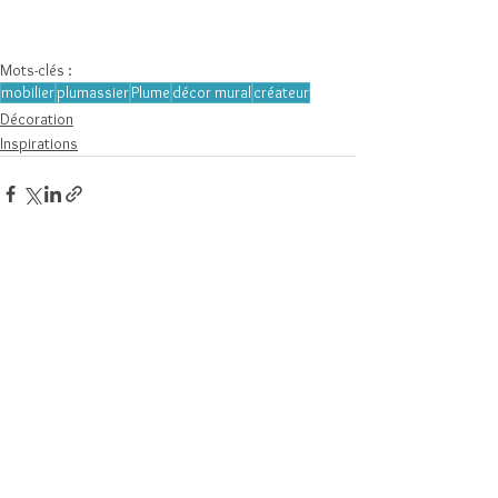
Mots-clés :
mobilier
plumassier
Plume
décor mural
créateur
Décoration
Inspirations