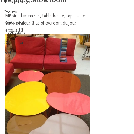
Tous les posts
Projets
Miroirs, luminaires, table basse, tapis .... et 
Rénovation
de la couleur !! Le showroom du jour 
exquis !!!
Inspirations
Décoration
Mobilier