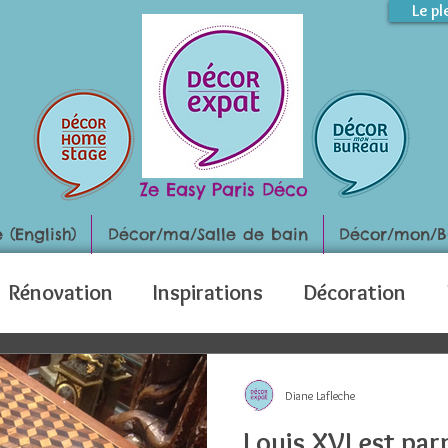
Le pl
Ze Easy Paris Déco
(English)
Décor/ma/Salle de bain
Décor/mon/B
Rénovation
Inspirations
Décoration
Diane Lafleche
Louis XVI est par