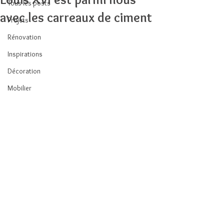
Tous les posts
avec les carreaux de ciment
Projets
Rénovation
Inspirations
Décoration
Mobilier