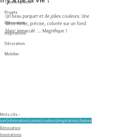
Tous les posts
Projets
Un beau parquet et de jolies couleurs. Une 
Rénovation
déco nette, précise, colorée sur un fond 
blanc immaculé  ... Magnifique ! 
Inspirations
Décoration
Mobilier
Mots-clés :
vert
rénovation
cuisine
couleurs
inspiration
chaises
Rénovation
Inspirations